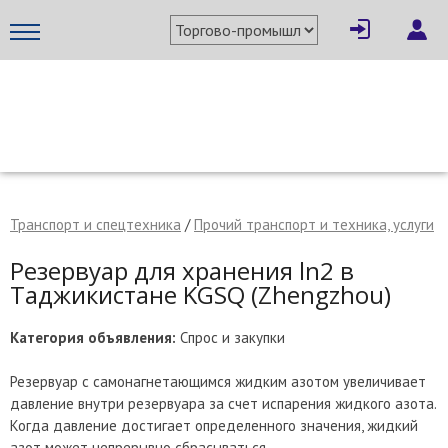
×
Написать поставщику
МЕТАПРОМ - российский торгово-промышленный портал
Транспорт и спецтехника
/
Прочий транспорт и техника, услуги
Резервуар для хранения ln2 в
Таджикистане KGSQ (Zhengzhou)
Категория объявления:
Спрос и закупки
Резервуар с самонагнетающимся жидким азотом увеличивает
давление внутри резервуара за счет испарения жидкого азота.
Отмена
Отправить сообщение
Когда давление достигает определенного значения, жидкий
азот может непрерывно сбрасываться.